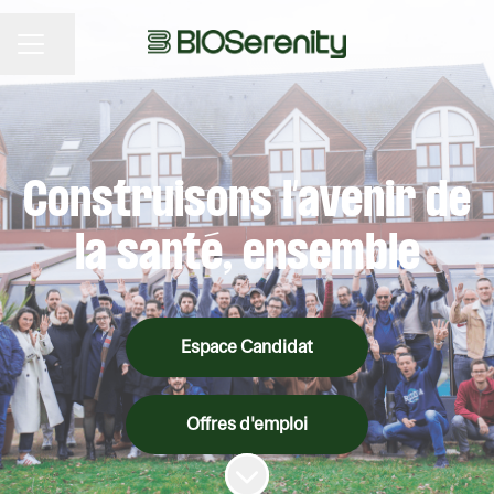
Partager la page
MENU CARRIÈRE
Construisons l’avenir de
la santé, ensemble
Espace Candidat
Offres d'emploi
Faire défiler jusqu'au contenu