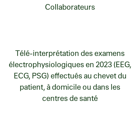
Collaborateurs
Télé-interprétation des examens
électrophysiologiques en 2023 (EEG,
ECG, PSG) effectués au chevet du
patient, à domicile ou dans les
centres de santé
Département : Service
Département : Business
Département : Technique
Département : Fonctions Support
Département : Étudiants