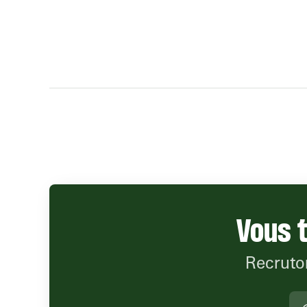
Vous t
Recruton