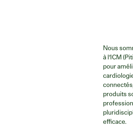
Nous somm
à l’ICM (P
pour améli
cardiologi
connectés, 
produits so
profession
pluridisci
efficace.