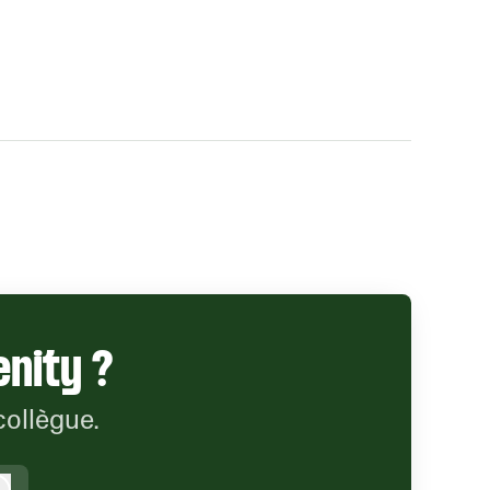
enity ?
collègue.