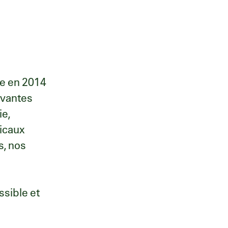
e en 2014
ovantes
ie,
dicaux
s, nos
ssible et