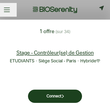
Partager la page
MENU CARRIÈRE
1 offre
(sur 34)
Stage - Contrôleur(se) de Gestion
ETUDIANTS
·
Siège Social - Paris
·
Hybride
Connect